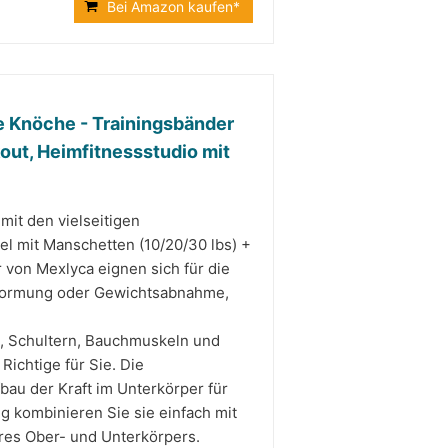
Bei Amazon kaufen*
e Knöche - Trainingsbänder
out, Heimfitnessstudio mit
 Training mit den vielseitigen
l mit Manschetten (10/20/30 lbs) +
von Mexlyca eignen sich für die
performung oder Gewichtsabnahme,
 Arme, Rücken, Schultern, Bauchmuskeln und
ichtige für Sie. Die
au der Kraft im Unterkörper für
g kombinieren Sie sie einfach mit
hres Ober- und Unterkörpers.