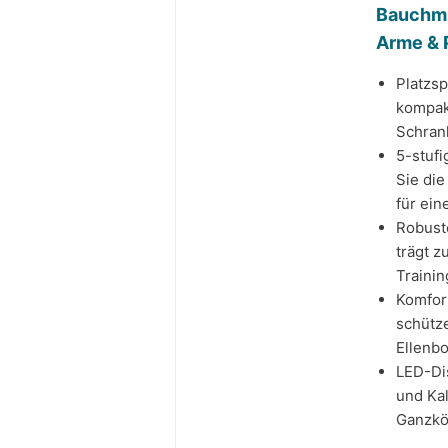
Bauchmus
Arme & 
Platzsp
kompak
Schrank
5-stufi
Sie die
für ein
Robuste
trägt z
Trainin
Komfort
schütz
Ellenbo
LED-Dis
und Kal
Ganzkö