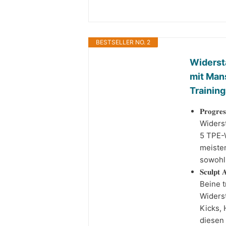
BESTSELLER NO. 2
Widerst
mit Mans
Trainin
𝐏𝐫𝐨𝐠𝐫
Widers
5 TPE-W
meisten
sowohl 
𝐒𝐜𝐮𝐥
Beine t
Widerst
Kicks, 
diesen 