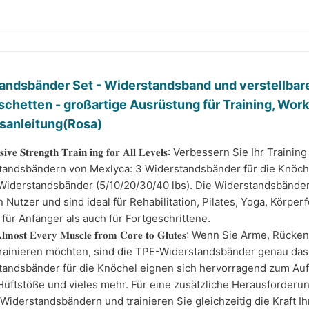
andsbänder Set - Widerstandsband und verstellbar
chetten - großartige Ausrüstung für Training, Work
gsanleitung(Rosa)
𝐞𝐬𝐬𝐢𝐯𝐞 𝐒𝐭𝐫𝐞𝐧𝐠𝐭𝐡 𝐓𝐫𝐚𝐢𝐧 𝐢𝐧𝐠 𝐟𝐨𝐫 𝐀𝐥𝐥 𝐋𝐞𝐯𝐞𝐥𝐬: Verbessern Sie Ihr
tandsbändern von Mexlyca: 3 Widerstandsbänder für die Knöche
iderstandsbänder (5/10/20/30/40 lbs). Die Widerstandsbänder 
 Nutzer und sind ideal für Rehabilitation, Pilates, Yoga, Kör
für Anfänger als auch für Fortgeschrittene.
𝐭 𝐀𝐥𝐦𝐨𝐬𝐭 𝐄𝐯𝐞𝐫𝐲 𝐌𝐮𝐬𝐜𝐥𝐞 𝐟𝐫𝐨𝐦 𝐂𝐨𝐫𝐞 𝐭𝐨 𝐆𝐥𝐮𝐭𝐞𝐬: Wenn Sie
rainieren möchten, sind die TPE-Widerstandsbänder genau das R
andsbänder für die Knöchel eignen sich hervorragend zum Aufb
Hüftstöße und vieles mehr. Für eine zusätzliche Herausforderun
Widerstandsbändern und trainieren Sie gleichzeitig die Kraft I