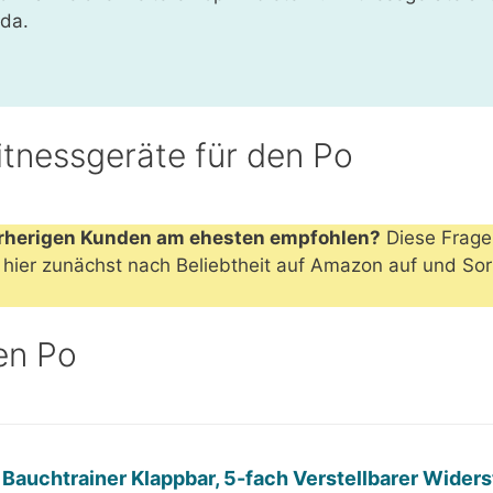
 da.
tnessgeräte für den Po
rherigen Kunden am ehesten empfohlen?
Diese Frage 
hier zunächst nach Beliebtheit auf Amazon auf und Sort
en Po
Bauchtrainer Klappbar, 5-fach Verstellbarer Widers