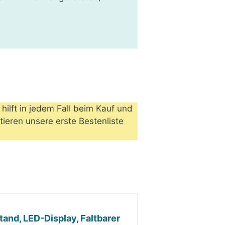
hilft in jedem Fall beim Kauf und
ieren unsere erste Bestenliste
tand, LED-Display, Faltbarer