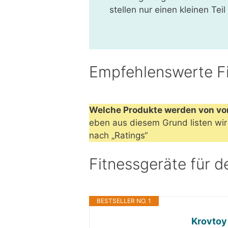
stellen nur einen kleinen Teil
Empfehlenswerte Fi
Welche Produkte werden von vo
eben aus diesem Grund listen wir 
nach „Ratings“
Fitnessgeräte für d
BESTSELLER NO. 1
Krovtoy 