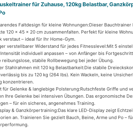
keltrainer für Zuhause, 120kg Belastbar, Ganzkörpe
Po
arendes Faltdesign für kleine Wohnungen:Dieser Bauchtrainer
te 120 x 45 x 20 cm zusammenfalten. Perfekt für kleine Wohnu
 verstaut – ideal für Ihr Home-Gym.
ger verstellbarer Widerstand für jedes Fitnesslevel:Mit 5 eins
 Intensität individuell anpassen – von Anfänger bis Fortgeschri
e reibungslose, stabile Rollbewegung bei jeder Übung.
r Stahlrahmen mit 120 kg Belastbarkeit:Die stabile Dreiecksko
uverlässig bis zu 120 kg (264 lbs). Kein Wackeln, keine Unsicher
g konzentrieren.
 für Gelenke & langlebige Polsterung:Rutschfeste Griffe und v
en Ihre Gelenke bei intensiven Übungen. Das ergonomische Des
gen – für ein sicheres, angenehmes Training.
play & Ganzkörpertraining:Das klare LED-Display zeigt Echtze
orien an. Trainieren Sie gezielt Bauch, Beine, Arme und Po – für
rperformung.